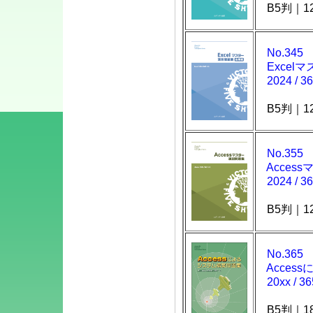
B5判｜1
2024年8月19
環として、本
No.345
こととなりま
Excel
2024 / 3
FAX（ファク
ージから直接
B5判｜1
設置いたしま
事務所移転や
務所移転なら
No.355
Acces
ご確認くださ
2024 / 3
※2024年8月
B5判｜1
れるのでご注
No.365
【連絡先】（変更
Acces
TEL:042-843-
20xx / 3
【ご注文】（変更
購入申込フォ
B5判｜1