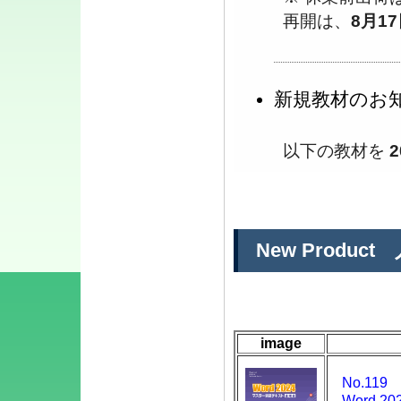
再開は、
8月17
新規教材のお
以下の教材を
・No.119｜W
・No.129｜E
・No.139｜Ac
・No.149｜Po
New Produ
以下の教材を
・No.315｜W
image
・No.325｜W
応
No.119
・No.335｜E
Word 2