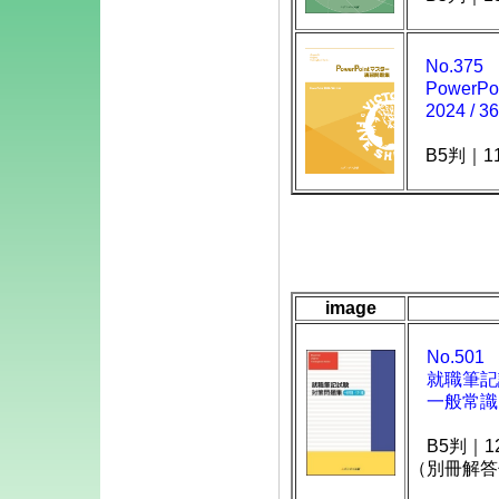
弊社ではユー
No.375
ービスの向上
PowerP
2024 / 3
愛願を賜れま
B5判｜1
日頃のアイデ
は、簡単な｢
追って当社よ
image
No.501
就職筆記
一般常識・
B5判｜1
（別冊解答