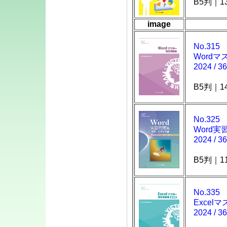
B5判｜1
image
購入申込書を
きPDF）」
を
No.315
い
Word
2024 / 3
※PDFフォームを
び Reader"
B5判｜1
No.325
教材の見本を
Word実
＆A＞の
「ム
2024 / 3
討したいので
B5判｜1
ご覧ください
No.335
Excel
【重要】事務
2024 / 3
内