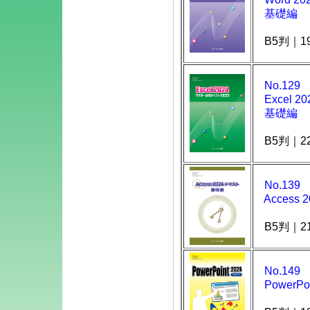
・No.345｜E
基礎編
・No.355｜A
B5判｜1
・No.365｜A
応
・No.375｜Po
No.129
応
［
Excel 
基礎編
B5判｜2
現在の発送状
No.139
出荷準備が整
Access 
現在はご注文
ず）
となって
B5判｜2
※ 天候や道路
場合がござい
No.149
PowerPo
ご注文の際は