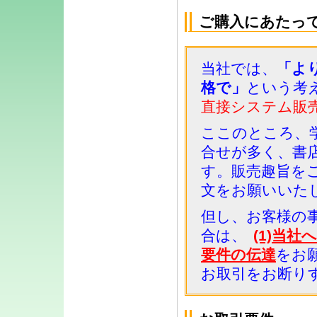
ご購入にあたっ
当社では、
「よ
格で」
という考
直接システム販
ここのところ、
合せが多く、書
す。販売趣旨を
文をお願いいた
但し、お客様の
合は、
(1)当社
要件の伝達
をお
お取引をお断り